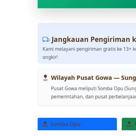
Jangkauan Pengiriman k
Kami melayani pengiriman gratis ke 13+ 
ongkir!
Wilayah Pusat Gowa — Sung
Pusat Gowa meliputi Somba Opu (Sung
pemerintahan, dan pusat perbelanjaa
Somba Opu