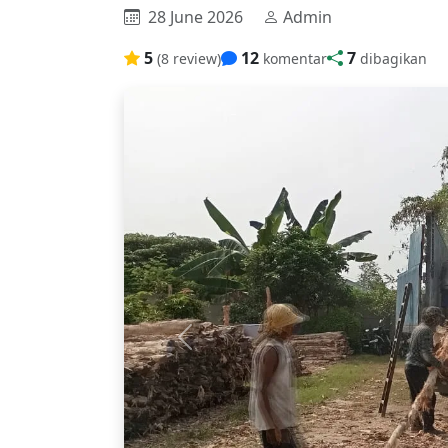
28 June 2026
Admin
5
12
7
(8 review)
komentar
dibagikan
Previous