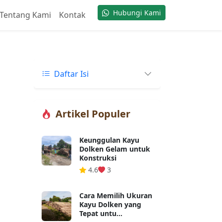
Hubungi Kami
Tentang Kami
Kontak
Daftar Isi
Artikel Populer
Keunggulan Kayu
Dolken Gelam untuk
Konstruksi
4.6
3
Cara Memilih Ukuran
Kayu Dolken yang
Tepat untu...