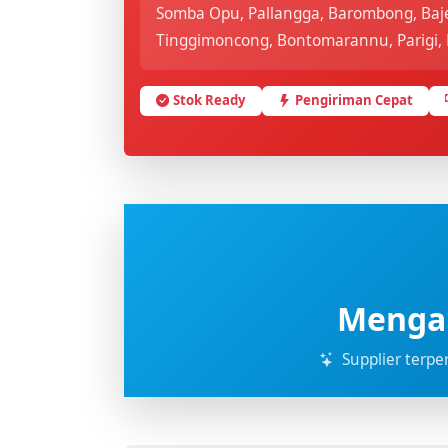
Somba Opu, Pallangga, Barombong, Ba
Tinggimoncong, Bontomarannu, Parigi, P
Stok Ready
Pengiriman Cepat
Menga
Supplier terpe