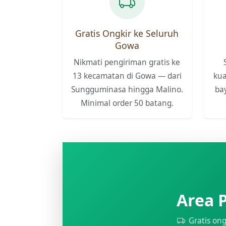
Gratis Ongkir ke Seluruh
Gowa
Nikmati pengiriman gratis ke
13 kecamatan di Gowa — dari
kua
Sungguminasa hingga Malino.
ba
Minimal order 50 batang.
Area 
Gratis ong