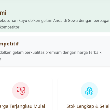
ami
kebutuhan kayu dolken gelam Anda di Gowa dengan berbagai
kompetitor
mpetitif
olken gelam berkualitas premium dengan harga terbaik
a.
arga Terjangkau Mulai
Stok Lengkap & Sela